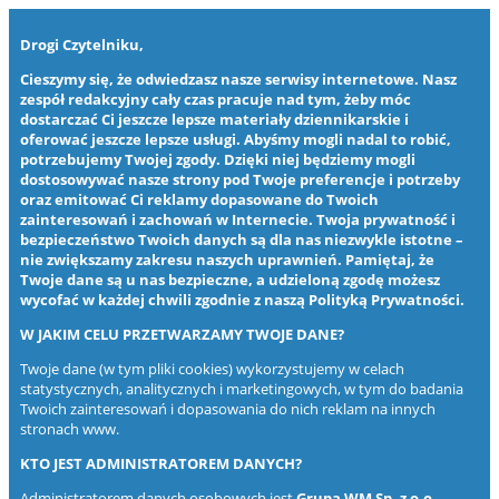
Drogi Czytelniku,
Cieszymy się, że odwiedzasz nasze serwisy internetowe. Nasz
zespół redakcyjny cały czas pracuje nad tym, żeby móc
dostarczać Ci jeszcze lepsze materiały dziennikarskie i
oferować jeszcze lepsze usługi. Abyśmy mogli nadal to robić,
potrzebujemy Twojej zgody. Dzięki niej będziemy mogli
dostosowywać nasze strony pod Twoje preferencje i potrzeby
oraz emitować Ci reklamy dopasowane do Twoich
zainteresowań i zachowań w Internecie. Twoja prywatność i
bezpieczeństwo Twoich danych są dla nas niezwykle istotne –
nie zwiększamy zakresu naszych uprawnień. Pamiętaj, że
Twoje dane są u nas bezpieczne, a udzieloną zgodę możesz
wycofać w każdej chwili zgodnie z naszą
Polityką Prywatności
.
W JAKIM CELU PRZETWARZAMY TWOJE DANE?
Twoje dane (w tym pliki cookies) wykorzystujemy w celach
statystycznych, analitycznych i marketingowych, w tym do badania
Twoich zainteresowań i dopasowania do nich reklam na innych
stronach www.
KTO JEST ADMINISTRATOREM DANYCH?
Administratorem danych osobowych jest
Grupa WM Sp. z o.o.