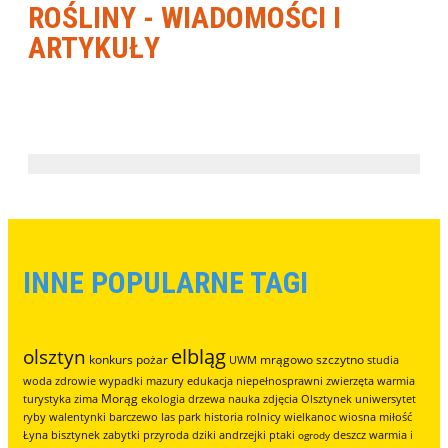
ROŚLINY - WIADOMOŚCI I
ARTYKUŁY
INNE POPULARNE TAGI
elbląg
olsztyn
konkurs
pożar
mrągowo
szczytno
UWM
studia
woda
zdrowie
wypadki
mazury
edukacja
niepełnosprawni
zwierzęta
warmia
Morąg
turystyka
zima
ekologia
drzewa
nauka
zdjęcia
Olsztynek
uniwersytet
ryby
walentynki
barczewo
las
park
historia
rolnicy
wielkanoc
wiosna
miłość
Łyna
bisztynek
zabytki
przyroda
dziki
andrzejki
ptaki
deszcz
warmia i
ogrody