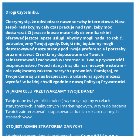
Drogi Czytelniku,
Cieszymy się, że odwiedzasz nasze serwisy internetowe. Nasz
zespół redakcyjny cały czas pracuje nad tym, żeby móc
dostarczać Ci jeszcze lepsze materiały dziennikarskie i
oferować jeszcze lepsze usługi. Abyśmy mogli nadal to robić,
potrzebujemy Twojej zgody. Dzięki niej będziemy mogli
dostosowywać nasze strony pod Twoje preferencje i potrzeby
oraz emitować Ci reklamy dopasowane do Twoich
zainteresowań i zachowań w Internecie. Twoja prywatność i
bezpieczeństwo Twoich danych są dla nas niezwykle istotne –
nie zwiększamy zakresu naszych uprawnień. Pamiętaj, że
Twoje dane są u nas bezpieczne, a udzieloną zgodę możesz
wycofać w każdej chwili zgodnie z naszą
Polityką Prywatności
.
W JAKIM CELU PRZETWARZAMY TWOJE DANE?
Twoje dane (w tym pliki cookies) wykorzystujemy w celach
statystycznych, analitycznych i marketingowych, w tym do badania
Twoich zainteresowań i dopasowania do nich reklam na innych
stronach www.
KTO JEST ADMINISTRATOREM DANYCH?
Administratorem danych osobowych jest
Grupa WM Sp. z o.o.