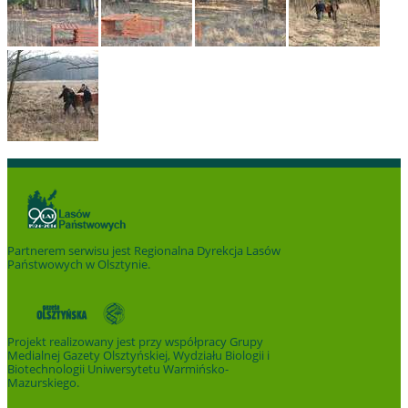
Partnerem serwisu jest
Regionalna Dyrekcja Lasów
Państwowych w Olsztynie
.
Projekt realizowany jest przy współpracy Grupy
Medialnej Gazety Olsztyńskiej, Wydziału Biologii i
Biotechnologii Uniwersytetu Warmińsko-
Mazurskiego.