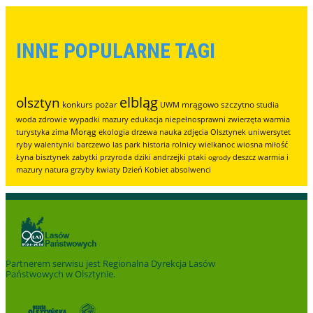
INNE POPULARNE TAGI
elbląg
olsztyn
konkurs
pożar
mrągowo
szczytno
UWM
studia
woda
zdrowie
wypadki
mazury
edukacja
niepełnosprawni
zwierzęta
warmia
Morąg
turystyka
zima
ekologia
drzewa
nauka
zdjęcia
Olsztynek
uniwersytet
ryby
walentynki
barczewo
las
park
historia
rolnicy
wielkanoc
wiosna
miłość
Łyna
bisztynek
zabytki
przyroda
dziki
andrzejki
ptaki
deszcz
warmia i
ogrody
mazury
natura
grzyby
kwiaty
Dzień Kobiet
absolwenci
Partnerem serwisu jest
Regionalna Dyrekcja Lasów
Państwowych w Olsztynie
.