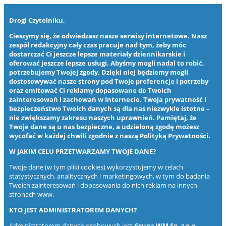
Drogi Czytelniku,
Cieszymy się, że odwiedzasz nasze serwisy internetowe. Nasz
zespół redakcyjny cały czas pracuje nad tym, żeby móc
dostarczać Ci jeszcze lepsze materiały dziennikarskie i
oferować jeszcze lepsze usługi. Abyśmy mogli nadal to robić,
potrzebujemy Twojej zgody. Dzięki niej będziemy mogli
dostosowywać nasze strony pod Twoje preferencje i potrzeby
oraz emitować Ci reklamy dopasowane do Twoich
zainteresowań i zachowań w Internecie. Twoja prywatność i
bezpieczeństwo Twoich danych są dla nas niezwykle istotne –
nie zwiększamy zakresu naszych uprawnień. Pamiętaj, że
Twoje dane są u nas bezpieczne, a udzieloną zgodę możesz
wycofać w każdej chwili zgodnie z naszą
Polityką Prywatności
.
W JAKIM CELU PRZETWARZAMY TWOJE DANE?
Twoje dane (w tym pliki cookies) wykorzystujemy w celach
statystycznych, analitycznych i marketingowych, w tym do badania
Twoich zainteresowań i dopasowania do nich reklam na innych
stronach www.
KTO JEST ADMINISTRATOREM DANYCH?
Administratorem danych osobowych jest
Grupa WM Sp. z o.o.