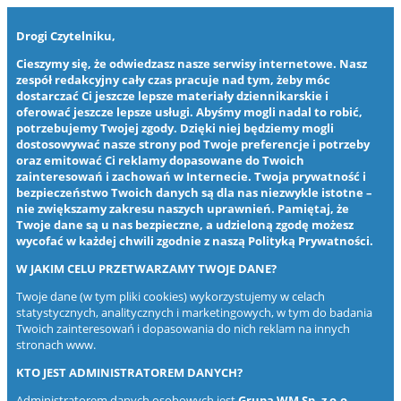
Drogi Czytelniku,
Cieszymy się, że odwiedzasz nasze serwisy internetowe. Nasz
zespół redakcyjny cały czas pracuje nad tym, żeby móc
dostarczać Ci jeszcze lepsze materiały dziennikarskie i
oferować jeszcze lepsze usługi. Abyśmy mogli nadal to robić,
potrzebujemy Twojej zgody. Dzięki niej będziemy mogli
dostosowywać nasze strony pod Twoje preferencje i potrzeby
oraz emitować Ci reklamy dopasowane do Twoich
zainteresowań i zachowań w Internecie. Twoja prywatność i
bezpieczeństwo Twoich danych są dla nas niezwykle istotne –
nie zwiększamy zakresu naszych uprawnień. Pamiętaj, że
Twoje dane są u nas bezpieczne, a udzieloną zgodę możesz
wycofać w każdej chwili zgodnie z naszą
Polityką Prywatności
.
W JAKIM CELU PRZETWARZAMY TWOJE DANE?
Twoje dane (w tym pliki cookies) wykorzystujemy w celach
statystycznych, analitycznych i marketingowych, w tym do badania
Twoich zainteresowań i dopasowania do nich reklam na innych
stronach www.
KTO JEST ADMINISTRATOREM DANYCH?
Administratorem danych osobowych jest
Grupa WM Sp. z o.o.