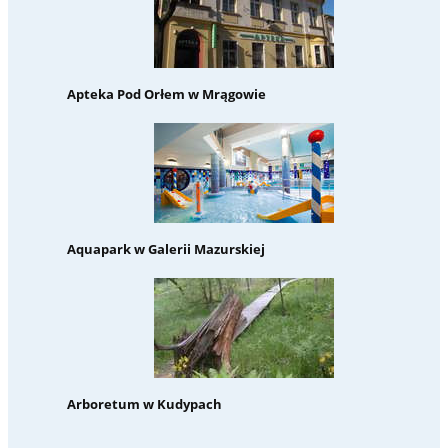
Apteka Pod Orłem w Mrągowie
Aquapark w Galerii Mazurskiej
Arboretum w Kudypach