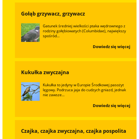
Gołąb grzywacz, grzywacz
Gatunek średniej wielkości ptaka wędrownego z
rodziny gołębiowatych (Columbidae), największy
spośród...
Dowiedz się więcej
Kukułka zwyczajna
Kukułka to jedyny w Europie Środkowej pasożyt
lęgowy. Podrzuca jaja do cudzych gniazd, jednak
nie zawsze...
Dowiedz się więcej
Czajka, czajka zwyczajna, czajka pospolita