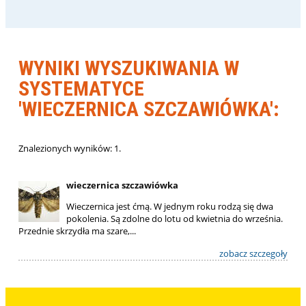
WYNIKI WYSZUKIWANIA W
SYSTEMATYCE
'WIECZERNICA SZCZAWIÓWKA':
Znalezionych wyników: 1.
wieczernica szczawiówka
Wieczernica jest ćmą. W jednym roku rodzą się dwa
pokolenia. Są zdolne do lotu od kwietnia do września.
Przednie skrzydła ma szare,...
zobacz szczegoły