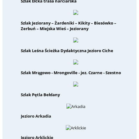
Szlak Ełcka trasa narciarska
Szlak Jeziorany – Żardeniki – Kikity – Biesówko –
Zerbuń – Miejska Wieś – Jeziorany
Szlak Leśna Ścieżka Dydaktyczna Jezioro Ciche
Szlak Mrągowo - Mrongoville - jez. Czarne - Szestno
Szlak Pętla Bełdany
Jezioro Arkadia
Jezioro Arklickie