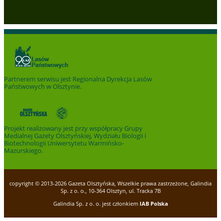
Partnerem serwisu jest
Regionalna Dyrekcja Lasów
Państwowych w Olsztynie
.
Projekt realizowany jest przy współpracy Grupy
Medialnej Gazety Olsztyńskiej, Wydziału Biologii i
Biotechnologii Uniwersytetu Warmińsko-
Mazurskiego.
copyright © 2013-2026 Gazeta Olsztyńska, Wszelkie prawa zastrzeżone, Galindia
Sp. z o. o., 10-364 Olsztyn, ul. Tracka 7B
Galindia Sp. z o. o. jest członkiem
IAB Polska