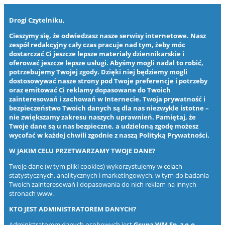
Drogi Czytelniku,
Cieszymy się, że odwiedzasz nasze serwisy internetowe. Nasz
zespół redakcyjny cały czas pracuje nad tym, żeby móc
dostarczać Ci jeszcze lepsze materiały dziennikarskie i
oferować jeszcze lepsze usługi. Abyśmy mogli nadal to robić,
potrzebujemy Twojej zgody. Dzięki niej będziemy mogli
dostosowywać nasze strony pod Twoje preferencje i potrzeby
oraz emitować Ci reklamy dopasowane do Twoich
zainteresowań i zachowań w Internecie. Twoja prywatność i
bezpieczeństwo Twoich danych są dla nas niezwykle istotne –
nie zwiększamy zakresu naszych uprawnień. Pamiętaj, że
Twoje dane są u nas bezpieczne, a udzieloną zgodę możesz
wycofać w każdej chwili zgodnie z naszą
Polityką Prywatności
.
W JAKIM CELU PRZETWARZAMY TWOJE DANE?
Twoje dane (w tym pliki cookies) wykorzystujemy w celach
statystycznych, analitycznych i marketingowych, w tym do badania
Twoich zainteresowań i dopasowania do nich reklam na innych
stronach www.
KTO JEST ADMINISTRATOREM DANYCH?
Administratorem danych osobowych jest
Grupa WM Sp. z o.o.