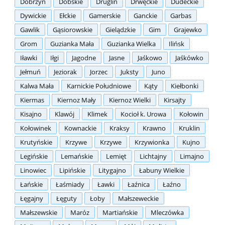
Dobrzyń
Dobskie
Druglin
Drwęckie
Dudeckie
Dywickie
Ełckie
Gamerskie
Ganckie
Garbas
Gawlik
Gąsiorowskie
Gielądzkie
Gim
Grajewko
Grom
Guzianka Mała
Guzianka Wielka
Ilińsk
Iławki
Iłgi
Jagodne
Jasne
Jaśkowo
Jaśkówko
Jełmuń
Jeziorak
Jorzec
Juksty
Juno
Kalwa Mała
Karnickie Południowe
Kąty
Kiełbonki
Kiermas
Kiernoz Mały
Kiernoz Wielki
Kirsajty
Kisajno
Klawój
Klimek
Kocioł k. Urowa
Kołowin
Kołowinek
Kownackie
Kraksy
Krawno
Kruklin
Krutyńskie
Krzywe
Krzywe
Krzywionka
Kujno
Legińskie
Lemańskie
Lemięt
Lichtajny
Limajno
Linowiec
Lipińskie
Litygajno
Łabuny Wielkie
Łańskie
Łaśmiady
Ławki
Łaźnica
Łaźno
Łęgajny
Łęguty
Łoby
Małszeweckie
Małszewskie
Maróz
Martiańskie
Mleczówka