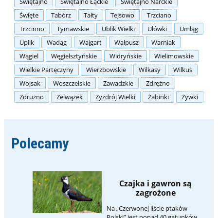
Świętajno
Świętajno Łąckie
Świętajno Narckie
Święte
Tabórz
Tałty
Tejsowo
Trzciano
Trzcinno
Tymawskie
Ublik Wielki
Ułówki
Umląg
Uplik
Wadąg
Wajgart
Wałpusz
Warniak
Wągiel
Węgielsztyńskie
Widryńskie
Wielimowskie
Wielkie Partęczyny
Wierzbowskie
Wilkasy
Wilkus
Wojsak
Woszczelskie
Zawadzkie
Zdrężno
Zdrużno
Zelwążek
Zyzdrój Wielki
Żabinki
Żywki
Polecamy
Czajka i gawron są
zagrożone
Na „Czerwonej liście ptaków
Polski” jest ponad 40 gatunków,