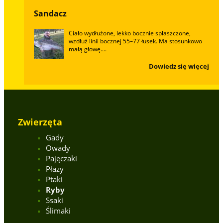
Sandacz
Ciało wydłużone, lekko bocznie spłaszczone,
wzdłuż linii bocznej 55–77 łusek. Ma stosunkowo
małą głowę....
Dowiedz się więcej
Zwierzęta
Gady
Owady
Pajęczaki
Płazy
Ptaki
Ryby
Ssaki
Ślimaki