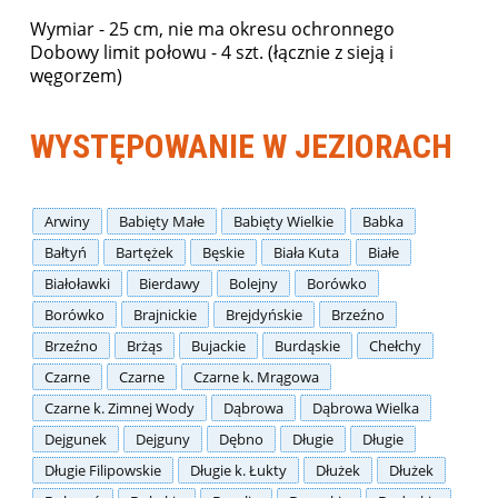
Wymiar - 25 cm, nie ma okresu ochronnego
Dobowy limit połowu - 4 szt. (łącznie z sieją i
węgorzem)
WYSTĘPOWANIE W JEZIORACH
Arwiny
Babięty Małe
Babięty Wielkie
Babka
Bałtyń
Bartężek
Bęskie
Biała Kuta
Białe
Białoławki
Bierdawy
Bolejny
Borówko
Borówko
Brajnickie
Brejdyńskie
Brzeźno
Brzeźno
Brżąs
Bujackie
Burdąskie
Chełchy
Czarne
Czarne
Czarne k. Mrągowa
Czarne k. Zimnej Wody
Dąbrowa
Dąbrowa Wielka
Dejgunek
Dejguny
Dębno
Długie
Długie
Długie Filipowskie
Długie k. Łukty
Dłużek
Dłużek